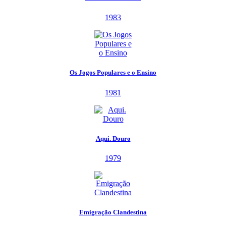
1983
Os Jogos Populares e o Ensino
1981
Aqui. Douro
1979
Emigração Clandestina