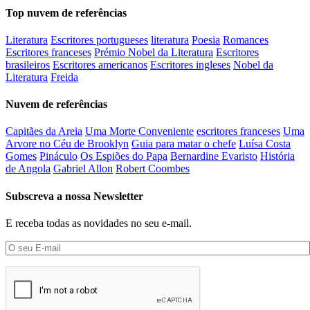
Top nuvem de referências
Literatura
Escritores portugueses
literatura
Poesia
Romances
Escritores franceses
Prémio Nobel da Literatura
Escritores
brasileiros
Escritores americanos
Escritores ingleses
Nobel da
Literatura
Freida
Nuvem de referências
Capitães da Areia
Uma Morte Conveniente
escritores franceses
Uma
Arvore no Céu de Brooklyn
Guia para matar o chefe
Luísa Costa
Gomes
Pináculo
Os Espiões do Papa
Bernardine Evaristo
História
de Angola
Gabriel Allon
Robert Coombes
Subscreva a nossa Newsletter
E receba todas as novidades no seu e-mail.