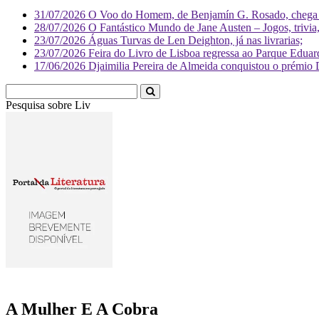
31/07/2026
O Voo do Homem, de Benjamín G. Rosado, chega às
28/07/2026
O Fantástico Mundo de Jane Austen – Jogos, trivia, 
23/07/2026
Águas Turvas de Len Deighton, já nas livrarias;
23/07/2026
Feira do Livro de Lisboa regressa ao Parque Eduar
17/06/2026
Djaimilia Pereira de Almeida conquistou o prémio 
Pesquisa sobre
Literatura
A Mulher E A Cobra