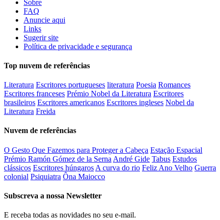
Sobre
FAQ
Anuncie aqui
Links
Sugerir site
Política de privacidade e segurança
Top nuvem de referências
Literatura
Escritores portugueses
literatura
Poesia
Romances
Escritores franceses
Prémio Nobel da Literatura
Escritores
brasileiros
Escritores americanos
Escritores ingleses
Nobel da
Literatura
Freida
Nuvem de referências
O Gesto Que Fazemos para Proteger a Cabeça
Estação Espacial
Prémio Ramón Gómez de la Serna
André Gide
Tabus
Estudos
clássicos
Escritores húngaros
A curva do rio
Feliz Ano Velho
Guerra
colonial
Psiquiatra
Ôna Maiocco
Subscreva a nossa Newsletter
E receba todas as novidades no seu e-mail.