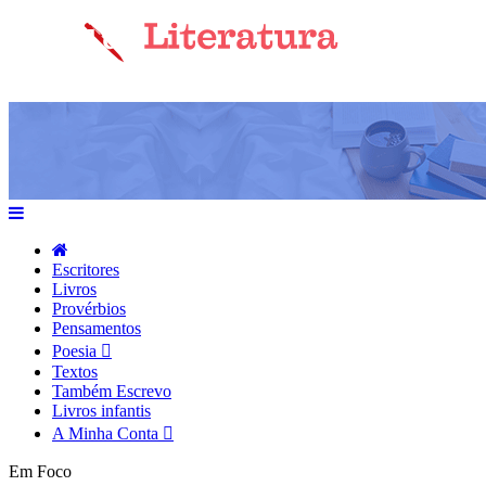
Escritores
Livros
Provérbios
Pensamentos
Poesia
Textos
Também Escrevo
Livros infantis
A Minha Conta
Em Foco