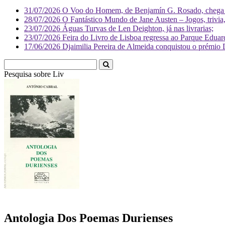
31/07/2026
O Voo do Homem, de Benjamín G. Rosado, chega às
28/07/2026
O Fantástico Mundo de Jane Austen – Jogos, trivia, 
23/07/2026
Águas Turvas de Len Deighton, já nas livrarias;
23/07/2026
Feira do Livro de Lisboa regressa ao Parque Eduar
17/06/2026
Djaimilia Pereira de Almeida conquistou o prémio 
Pesquisa sobre
Literatura
Antologia Dos Poemas Durienses