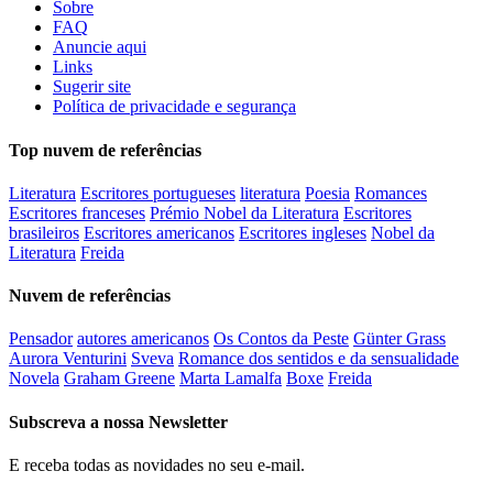
Sobre
FAQ
Anuncie aqui
Links
Sugerir site
Política de privacidade e segurança
Top nuvem de referências
Literatura
Escritores portugueses
literatura
Poesia
Romances
Escritores franceses
Prémio Nobel da Literatura
Escritores
brasileiros
Escritores americanos
Escritores ingleses
Nobel da
Literatura
Freida
Nuvem de referências
Pensador
autores americanos
Os Contos da Peste
Günter Grass
Aurora Venturini
Sveva
Romance dos sentidos e da sensualidade
Novela
Graham Greene
Marta Lamalfa
Boxe
Freida
Subscreva a nossa Newsletter
E receba todas as novidades no seu e-mail.