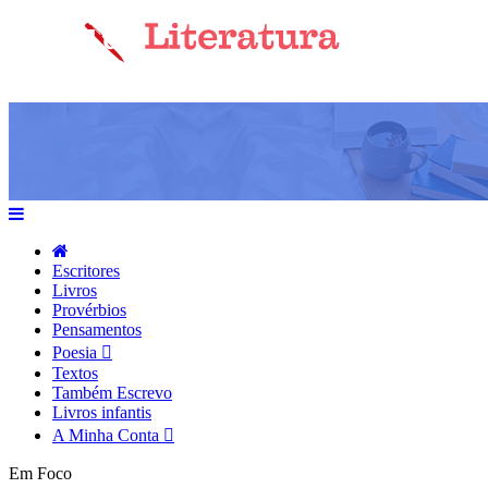
Escritores
Livros
Provérbios
Pensamentos
Poesia
Textos
Também Escrevo
Livros infantis
A Minha Conta
Em Foco