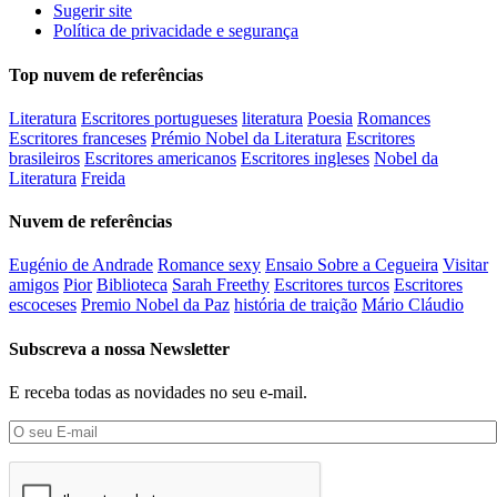
Sugerir site
Política de privacidade e segurança
Top nuvem de referências
Literatura
Escritores portugueses
literatura
Poesia
Romances
Escritores franceses
Prémio Nobel da Literatura
Escritores
brasileiros
Escritores americanos
Escritores ingleses
Nobel da
Literatura
Freida
Nuvem de referências
Eugénio de Andrade
Romance sexy
Ensaio Sobre a Cegueira
Visitar
amigos
Pior
Biblioteca
Sarah Freethy
Escritores turcos
Escritores
escoceses
Premio Nobel da Paz
história de traição
Mário Cláudio
Subscreva a nossa Newsletter
E receba todas as novidades no seu e-mail.