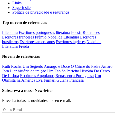
Links
Sugerir site
Política de privacidade e segurança
Top nuvem de referências
Literatura
Escritores portugueses
literatura
Poesia
Romances
Escritores franceses
Prémio Nobel da Literatura
Escritores
brasileiros
Escritores americanos
Escritores ingleses
Nobel da
Literatura
Freida
Nuvem de referências
Ruth Rocha
Um Segredo Amargo e Doce
O Crime do Padre Amaro
Jorn Lier
história de traição
Um Espião Perfeito
História Do Cerco
De Lisboa
Escritores Angolanos
Renascença Portuguesa
Um
Otimista na América
Eva Furnari
Guiana Francesa
Subscreva a nossa Newsletter
E receba todas as novidades no seu e-mail.