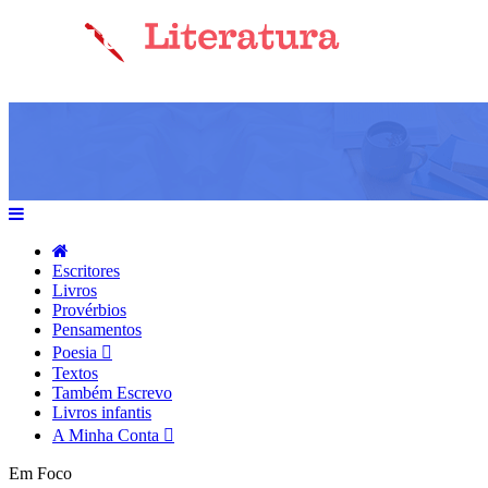
Escritores
Livros
Provérbios
Pensamentos
Poesia
Textos
Também Escrevo
Livros infantis
A Minha Conta
Em Foco