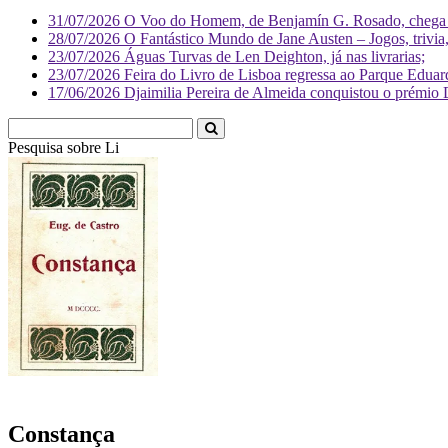
31/07/2026
O Voo do Homem, de Benjamín G. Rosado, chega às
28/07/2026
O Fantástico Mundo de Jane Austen – Jogos, trivia, 
23/07/2026
Águas Turvas de Len Deighton, já nas livrarias;
23/07/2026
Feira do Livro de Lisboa regressa ao Parque Eduar
17/06/2026
Djaimilia Pereira de Almeida conquistou o prémio 
Pesquisa sobre
Literatura
Constança