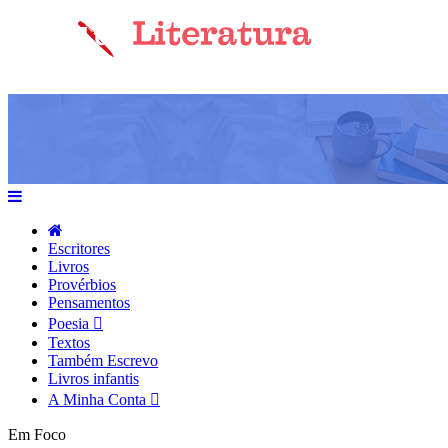
Escritores
Livros
Provérbios
Pensamentos
Poesia
Textos
Também Escrevo
Livros infantis
A Minha Conta
Em Foco