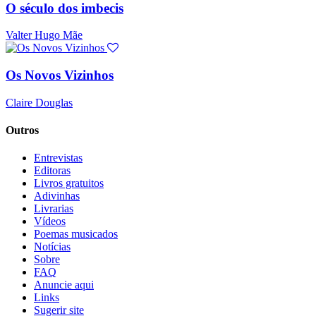
O século dos imbecis
Valter Hugo Mãe
Os Novos Vizinhos
Claire Douglas
Outros
Entrevistas
Editoras
Livros gratuitos
Adivinhas
Livrarias
Vídeos
Poemas musicados
Notícias
Sobre
FAQ
Anuncie aqui
Links
Sugerir site