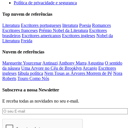
Política de privacidade e segurança
Top nuvem de referências
Literatura
Escritores portugueses
literatura
Poesia
Romances
Escritores franceses
Prémio Nobel da Literatura
Escritores
brasileiros
Escritores americanos
Escritores ingleses
Nobel da
Literatura
Freida
Nuvem de referências
Marguerite Yourcenar
Antinazi
Anthony Marra
Agustina
O sentido
da náusea
Uma Arvore no Céu de Brooklyn
Arcanjo
Escritores
ingleses
fábula política
Nem Tosas as Árvores Morrem de Pé
Nora
Roberts
Touro Como Nós
Subscreva a nossa Newsletter
E receba todas as novidades no seu e-mail.