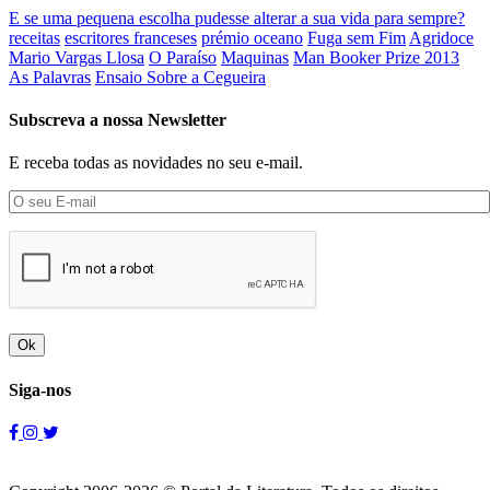
E se uma pequena escolha pudesse alterar a sua vida para sempre?
receitas
escritores franceses
prémio oceano
Fuga sem Fim
Agridoce
Mario Vargas Llosa
O Paraíso
Maquinas
Man Booker Prize 2013
As Palavras
Ensaio Sobre a Cegueira
Subscreva a nossa Newsletter
E receba todas as novidades no seu e-mail.
Ok
Siga-nos