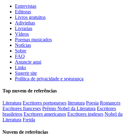
Entrevistas
Editoras
Livros gratuitos
Adivinhas
Livrarias
Vídeos
Poemas musicados
Notícias
Sobre
FAQ
Anuncie aqui
Links
Sugerir site
Política de privacidade e segurança
Top nuvem de referências
Literatura
Escritores portugueses
literatura
Poesia
Romances
Escritores franceses
Prémio Nobel da Literatura
Escritores
brasileiros
Escritores americanos
Escritores ingleses
Nobel da
Literatura
Freida
Nuvem de referências