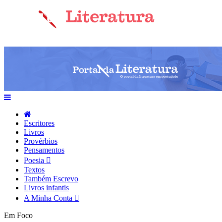
Escritores
Livros
Provérbios
Pensamentos
Poesia
Textos
Também Escrevo
Livros infantis
A Minha Conta
Em Foco