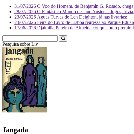
31/07/2026
O Voo do Homem, de Benjamín G. Rosado, chega às
28/07/2026
O Fantástico Mundo de Jane Austen – Jogos, trivia, 
23/07/2026
Águas Turvas de Len Deighton, já nas livrarias;
23/07/2026
Feira do Livro de Lisboa regressa ao Parque Eduar
17/06/2026
Djaimilia Pereira de Almeida conquistou o prémio 
Pesquisa sobre
Literatura
Jangada