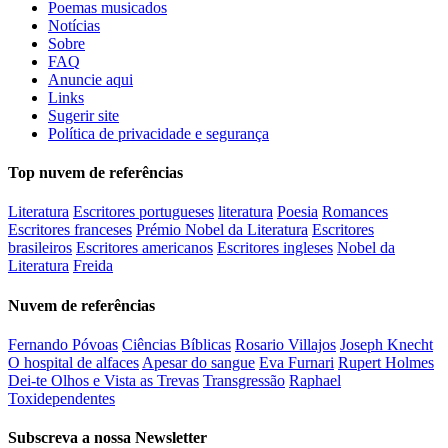
Poemas musicados
Notícias
Sobre
FAQ
Anuncie aqui
Links
Sugerir site
Política de privacidade e segurança
Top nuvem de referências
Literatura
Escritores portugueses
literatura
Poesia
Romances
Escritores franceses
Prémio Nobel da Literatura
Escritores
brasileiros
Escritores americanos
Escritores ingleses
Nobel da
Literatura
Freida
Nuvem de referências
Fernando Póvoas
Ciências Bíblicas
Rosario Villajos
Joseph Knecht
O hospital de alfaces
Apesar do sangue
Eva Furnari
Rupert Holmes
Dei-te Olhos e Vista as Trevas
Transgressão
Raphael
Toxidependentes
Subscreva a nossa Newsletter