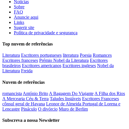
Notícias
Sobre
FAQ
Anuncie aqui
Links
Sugerir site
Política de privacidade e segurança
Top nuvem de referências
Literatura
Escritores portugueses
literatura
Poesia
Romances
Escritores franceses
Prémio Nobel da Literatura
Escritores
brasileiros
Escritores americanos
Escritores ingleses
Nobel da
Literatura
Freida
Nuvem de referências
romancista
António Brito
A Bagagem Do Viajante
A Filha dos Rios
A Mercearia Céu & Terra
Taludes Instáveis
Escritores Franceses
cônsul geral de Havana
Leonor de Almeida Portugal de Lorena e
Lencastre
Pináculo
O divórcio
Muro de Berlim
Subscreva a nossa Newsletter