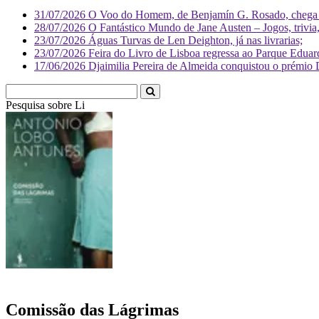
31/07/2026
O Voo do Homem, de Benjamín G. Rosado, chega às
28/07/2026
O Fantástico Mundo de Jane Austen – Jogos, trivia, 
23/07/2026
Águas Turvas de Len Deighton, já nas livrarias;
23/07/2026
Feira do Livro de Lisboa regressa ao Parque Eduar
17/06/2026
Djaimilia Pereira de Almeida conquistou o prémio 
Pesquisa sobre
Literatura
Comissão das Lágrimas