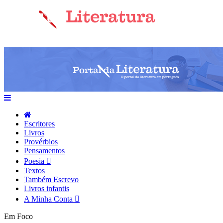
Escritores
Livros
Provérbios
Pensamentos
Poesia
Textos
Também Escrevo
Livros infantis
A Minha Conta
Em Foco