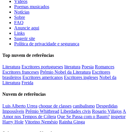
Vídeos
Poemas musicados
Notícias
Sobre
FAQ
Anuncie aqui
Links
Sugerir site
Política de privacidade e segurança
Top nuvem de referências
Literatura
Escritores portugueses
literatura
Poesia
Romances
Escritores franceses
Prémio Nobel da Literatura
Escritores
brasileiros
Escritores americanos
Escritores ingleses
Nobel da
Literatura
Freida
Nuvem de referências
Luis Alberto Urrea
choque de classes
canibalismo
Despedidas
Impossíveis
Prémio Whitbread
Liberdades civis
Rosario Villajos
A
Amor nos Tempos de Cólera
Que Se Passa com o Baum?
inspetor
Harry Hole
Vitorino Nemésio
Rainha Ginga