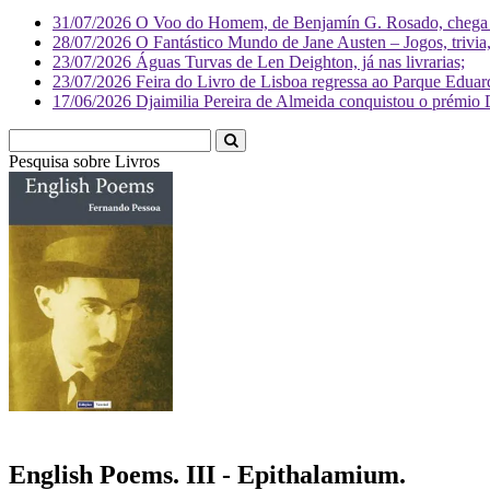
31/07/2026
O Voo do Homem, de Benjamín G. Rosado, chega às
28/07/2026
O Fantástico Mundo de Jane Austen – Jogos, trivia, 
23/07/2026
Águas Turvas de Len Deighton, já nas livrarias;
23/07/2026
Feira do Livro de Lisboa regressa ao Parque Eduar
17/06/2026
Djaimilia Pereira de Almeida conquistou o prémio 
Pesquisa sobre
Livr
English Poems. III - Epithalamium.