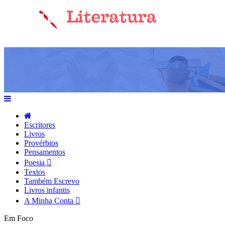
Escritores
Livros
Provérbios
Pensamentos
Poesia
Textos
Também Escrevo
Livros infantis
A Minha Conta
Em Foco