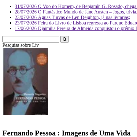
31/07/2026
O Voo do Homem, de Benjamín G. Rosado, chega às
28/07/2026
O Fantástico Mundo de Jane Austen – Jogos, trivia, 
23/07/2026
Águas Turvas de Len Deighton, já nas livrarias;
23/07/2026
Feira do Livro de Lisboa regressa ao Parque Eduar
17/06/2026
Djaimilia Pereira de Almeida conquistou o prémio 
Pesquisa sobre
Literatura
Fernando Pessoa : Imagens de Uma Vida