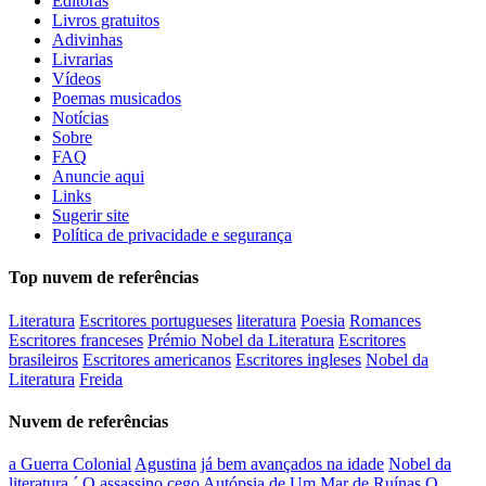
Editoras
Livros gratuitos
Adivinhas
Livrarias
Vídeos
Poemas musicados
Notícias
Sobre
FAQ
Anuncie aqui
Links
Sugerir site
Política de privacidade e segurança
Top nuvem de referências
Literatura
Escritores portugueses
literatura
Poesia
Romances
Escritores franceses
Prémio Nobel da Literatura
Escritores
brasileiros
Escritores americanos
Escritores ingleses
Nobel da
Literatura
Freida
Nuvem de referências
a Guerra Colonial
Agustina
já bem avançados na idade
Nobel da
literatura
´
O assassino cego
Autópsia de Um Mar de Ruínas
O