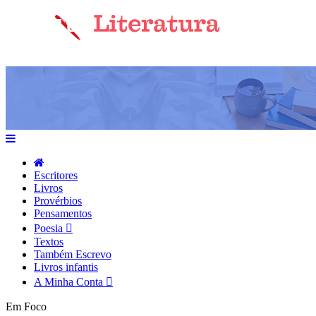
Escritores
Livros
Provérbios
Pensamentos
Poesia
Textos
Também Escrevo
Livros infantis
A Minha Conta
Em Foco