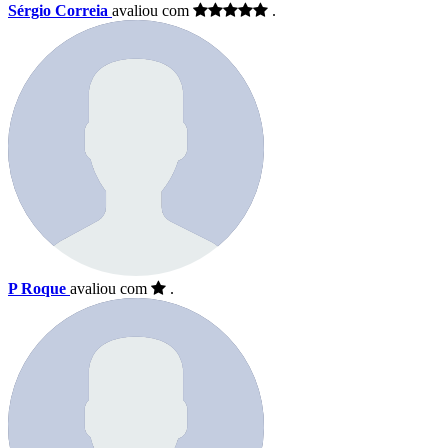
Sérgio Correia
avaliou com
.
P Roque
avaliou com
.