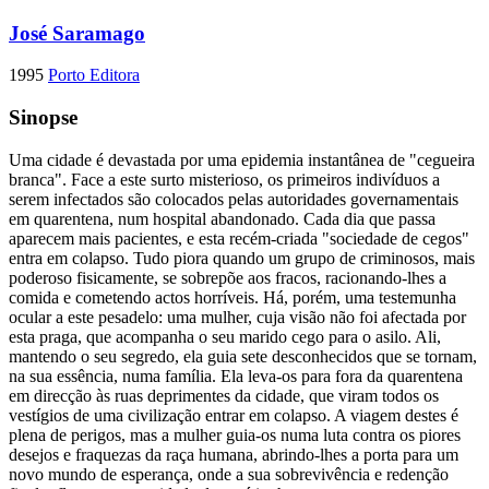
José Saramago
1995
Porto Editora
Sinopse
Uma cidade é devastada por uma epidemia instantânea de "cegueira
branca". Face a este surto misterioso, os primeiros indivíduos a
serem infectados são colocados pelas autoridades governamentais
em quarentena, num hospital abandonado. Cada dia que passa
aparecem mais pacientes, e esta recém-criada "sociedade de cegos"
entra em colapso. Tudo piora quando um grupo de criminosos, mais
poderoso fisicamente, se sobrepõe aos fracos, racionando-lhes a
comida e cometendo actos horríveis. Há, porém, uma testemunha
ocular a este pesadelo: uma mulher, cuja visão não foi afectada por
esta praga, que acompanha o seu marido cego para o asilo. Ali,
mantendo o seu segredo, ela guia sete desconhecidos que se tornam,
na sua essência, numa família. Ela leva-os para fora da quarentena
em direcção às ruas deprimentes da cidade, que viram todos os
vestígios de uma civilização entrar em colapso. A viagem destes é
plena de perigos, mas a mulher guia-os numa luta contra os piores
desejos e fraquezas da raça humana, abrindo-lhes a porta para um
novo mundo de esperança, onde a sua sobrevivência e redenção