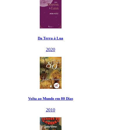
Da Terra à Lua
2020
Volta ao Mundo em 80 Dias
2010