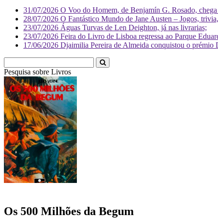
31/07/2026
O Voo do Homem, de Benjamín G. Rosado, chega às
28/07/2026
O Fantástico Mundo de Jane Austen – Jogos, trivia, 
23/07/2026
Águas Turvas de Len Deighton, já nas livrarias;
23/07/2026
Feira do Livro de Lisboa regressa ao Parque Eduar
17/06/2026
Djaimilia Pereira de Almeida conquistou o prémio 
Pesquisa sobre
Livr
Os 500 Milhões da Begum