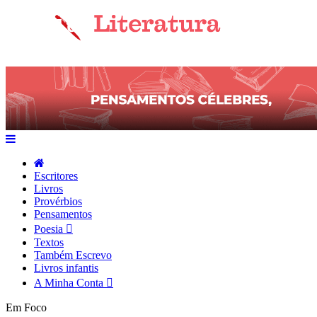
Escritores
Livros
Provérbios
Pensamentos
Poesia
Textos
Também Escrevo
Livros infantis
A Minha Conta
Em Foco