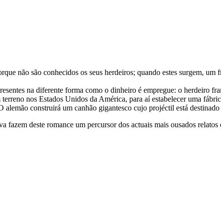
que não são conhecidos os seus herdeiros; quando estes surgem, um fra
resentes na diferente forma como o dinheiro é empregue: o herdeiro fr
 terreno nos Estados Unidos da América, para aí estabelecer uma fábri
o. O alemão construirá um canhão gigantesco cujo projéctil está destina
ativa fazem deste romance um percursor dos actuais mais ousados relatos 