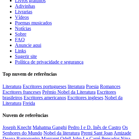
Livros gratuitos
Adivinhas
Livrarias
Vídeos
Poemas musicados
Notícias
Sobre
FAQ
Anuncie aqui
Links
Sugerir site
Política de privacidade e segurança
Top nuvem de referências
Literatura
Escritores portugueses
literatura
Poesia
Romances
Escritores franceses
Prémio Nobel da Literatura
Escritores
brasileiros
Escritores americanos
Escritores ingleses
Nobel da
Literatura
Freida
Nuvem de referências
Joseph Knecht
Mahatma Ganghi
Pedro I e D. Inês de Castro
Os
Senhores do Mundo
Nobel da literatura
Premi Sant Joan
Amizade
Deana Barroqueiro
Margaret Odell
John Le Carré
Pensador
Nina