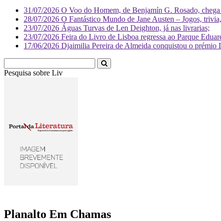
31/07/2026
O Voo do Homem, de Benjamín G. Rosado, chega às
28/07/2026
O Fantástico Mundo de Jane Austen – Jogos, trivia, 
23/07/2026
Águas Turvas de Len Deighton, já nas livrarias;
23/07/2026
Feira do Livro de Lisboa regressa ao Parque Eduar
17/06/2026
Djaimilia Pereira de Almeida conquistou o prémio 
Pesquisa sobre
Literatura
Planalto Em Chamas