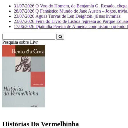
31/07/2026
O Voo do Homem, de Benjamín G. Rosado, chega às
28/07/2026
O Fantástico Mundo de Jane Austen – Jogos, trivia, 
23/07/2026
Águas Turvas de Len Deighton, já nas livrarias;
23/07/2026
Feira do Livro de Lisboa regressa ao Parque Eduar
17/06/2026
Djaimilia Pereira de Almeida conquistou o prémio 
Pesquisa sobre
Literatura
Histórias Da Vermelhinha