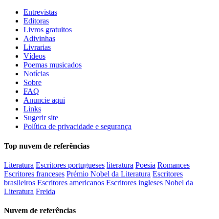
Entrevistas
Editoras
Livros gratuitos
Adivinhas
Livrarias
Vídeos
Poemas musicados
Notícias
Sobre
FAQ
Anuncie aqui
Links
Sugerir site
Política de privacidade e segurança
Top nuvem de referências
Literatura
Escritores portugueses
literatura
Poesia
Romances
Escritores franceses
Prémio Nobel da Literatura
Escritores
brasileiros
Escritores americanos
Escritores ingleses
Nobel da
Literatura
Freida
Nuvem de referências