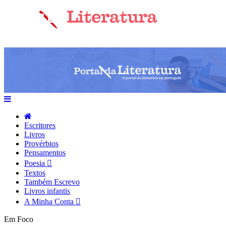
Escritores
Livros
Provérbios
Pensamentos
Poesia
Textos
Também Escrevo
Livros infantis
A Minha Conta
Em Foco