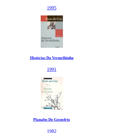
1995
tórias Da Vermelhinha
1991
lanalto Do Gostofrio
1982