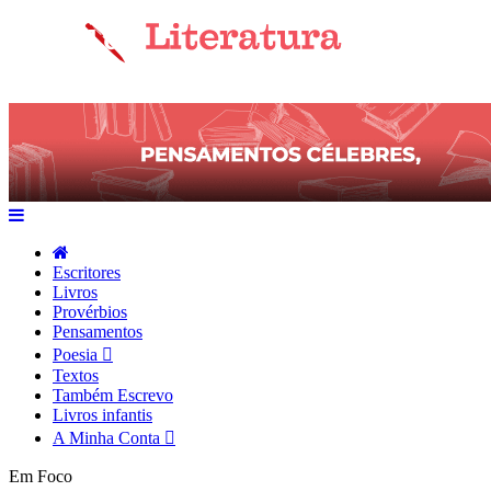
Escritores
Livros
Provérbios
Pensamentos
Poesia
Textos
Também Escrevo
Livros infantis
A Minha Conta
Em Foco