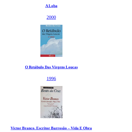
A Loba
2000
ábulo Das Virgens Loucas
1996
 Escritor Barrosão – Vida E Obra