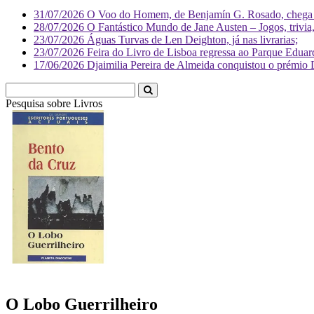
31/07/2026
O Voo do Homem, de Benjamín G. Rosado, chega às
28/07/2026
O Fantástico Mundo de Jane Austen – Jogos, trivia, 
23/07/2026
Águas Turvas de Len Deighton, já nas livrarias;
23/07/2026
Feira do Livro de Lisboa regressa ao Parque Eduar
17/06/2026
Djaimilia Pereira de Almeida conquistou o prémio 
Pesquisa sobre
Livr
O Lobo Guerrilheiro