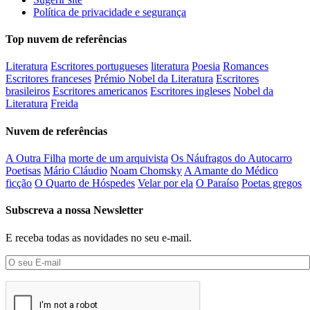
Política de privacidade e segurança
Top nuvem de referências
Literatura
Escritores portugueses
literatura
Poesia
Romances
Escritores franceses
Prémio Nobel da Literatura
Escritores
brasileiros
Escritores americanos
Escritores ingleses
Nobel da
Literatura
Freida
Nuvem de referências
A Outra Filha
morte de um arquivista
Os Náufragos do Autocarro
Poetisas
Mário Cláudio
Noam Chomsky
A Amante do Médico
ficção
O Quarto de Hóspedes
Velar por ela
O Paraíso
Poetas gregos
Subscreva a nossa Newsletter
E receba todas as novidades no seu e-mail.