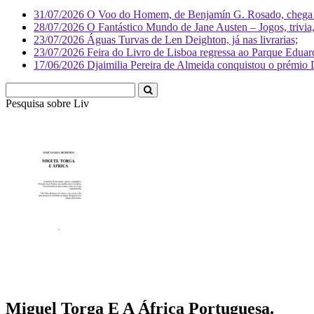
31/07/2026
O Voo do Homem, de Benjamín G. Rosado, chega às
28/07/2026
O Fantástico Mundo de Jane Austen – Jogos, trivia, 
23/07/2026
Águas Turvas de Len Deighton, já nas livrarias;
23/07/2026
Feira do Livro de Lisboa regressa ao Parque Eduar
17/06/2026
Djaimilia Pereira de Almeida conquistou o prémio 
Pesquisa sobre
Literatura
Miguel Torga E A África Portuguesa.