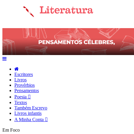
Escritores
Livros
Provérbios
Pensamentos
Poesia
Textos
Também Escrevo
Livros infantis
A Minha Conta
Em Foco