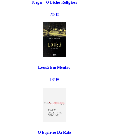
Torga – O Bicho Religioso
2000
Lousã Em Menino
1998
O Espírito Da Raiz