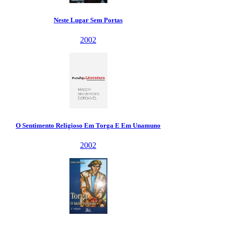
Neste Lugar Sem Portas
2002
O Sentimento Religioso Em Torga E Em Unamuno
2002