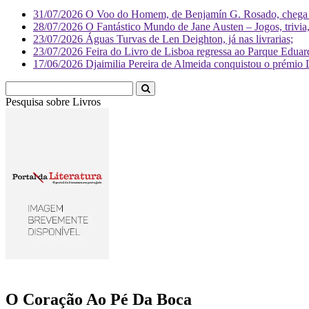
31/07/2026
O Voo do Homem, de Benjamín G. Rosado, chega às
28/07/2026
O Fantástico Mundo de Jane Austen – Jogos, trivia, 
23/07/2026
Águas Turvas de Len Deighton, já nas livrarias;
23/07/2026
Feira do Livro de Lisboa regressa ao Parque Eduar
17/06/2026
Djaimilia Pereira de Almeida conquistou o prémio 
Pesquisa sobre
Livr
O Coração Ao Pé Da Boca