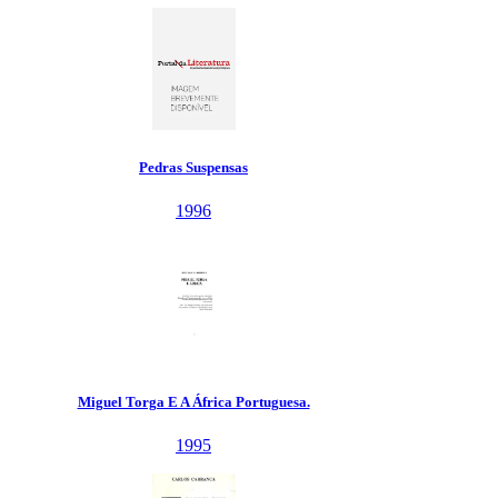
Pedras Suspensas
1996
orga E A África Portuguesa.
1995