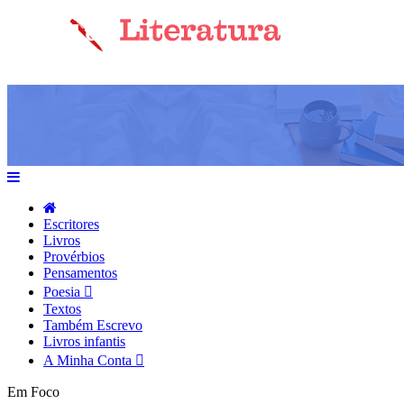
Escritores
Livros
Provérbios
Pensamentos
Poesia
Textos
Também Escrevo
Livros infantis
A Minha Conta
Em Foco