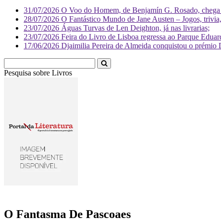
31/07/2026
O Voo do Homem, de Benjamín G. Rosado, chega às
28/07/2026
O Fantástico Mundo de Jane Austen – Jogos, trivia, 
23/07/2026
Águas Turvas de Len Deighton, já nas livrarias;
23/07/2026
Feira do Livro de Lisboa regressa ao Parque Eduar
17/06/2026
Djaimilia Pereira de Almeida conquistou o prémio 
Pesquisa sobre
Livr
O Fantasma De Pascoaes