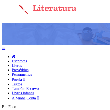
Escritores
Livros
Provérbios
Pensamentos
Poesia
Textos
Também Escrevo
Livros infantis
A Minha Conta
Em Foco