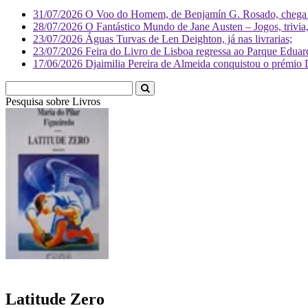
31/07/2026
O Voo do Homem, de Benjamín G. Rosado, chega às
28/07/2026
O Fantástico Mundo de Jane Austen – Jogos, trivia, 
23/07/2026
Águas Turvas de Len Deighton, já nas livrarias;
23/07/2026
Feira do Livro de Lisboa regressa ao Parque Eduar
17/06/2026
Djaimilia Pereira de Almeida conquistou o prémio 
Pesquisa sobre
Livr
Latitude Zero