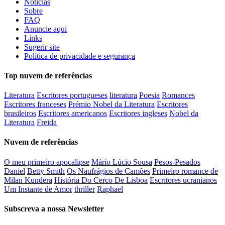
Notícias
Sobre
FAQ
Anuncie aqui
Links
Sugerir site
Política de privacidade e segurança
Top nuvem de referências
Literatura
Escritores portugueses
literatura
Poesia
Romances
Escritores franceses
Prémio Nobel da Literatura
Escritores
brasileiros
Escritores americanos
Escritores ingleses
Nobel da
Literatura
Freida
Nuvem de referências
O meu primeiro apocalipse
Mário Lúcio Sousa
Pesos-Pesados
Daniel
Betty Smith
Os Naufrágios de Camões
Primeiro romance de
Milan Kundera
História Do Cerco De Lisboa
Escritores ucranianos
Um Instante de Amor
thriller
Raphael
Subscreva a nossa Newsletter