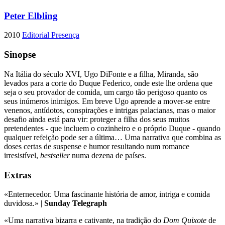
Peter Elbling
2010
Editorial Presença
Sinopse
Na Itália do século XVI, Ugo DiFonte e a filha, Miranda, são
levados para a corte do Duque Federico, onde este lhe ordena que
seja o seu provador de comida, um cargo tão perigoso quanto os
seus inúmeros inimigos. Em breve Ugo aprende a mover-se entre
venenos, antídotos, conspirações e intrigas palacianas, mas o maior
desafio ainda está para vir: proteger a filha dos seus muitos
pretendentes - que incluem o cozinheiro e o próprio Duque - quando
qualquer refeição pode ser a última… Uma narrativa que combina as
doses certas de suspense e humor resultando num romance
irresistível,
bestseller
numa dezena de países.
Extras
«Enternecedor. Uma fascinante história de amor, intriga e comida
duvidosa.» |
Sunday Telegraph
«Uma narrativa bizarra e cativante, na tradição do
Dom Quixote
de