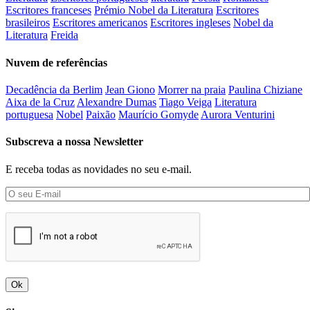
Escritores franceses
Prémio Nobel da Literatura
Escritores
brasileiros
Escritores americanos
Escritores ingleses
Nobel da
Literatura
Freida
Nuvem de referências
Decadência da Berlim
Jean Giono
Morrer na praia
Paulina Chiziane
Aixa de la Cruz
Alexandre Dumas
Tiago Veiga
Literatura
portuguesa
Nobel
Paixão
Maurício Gomyde
Aurora Venturini
Subscreva a nossa Newsletter
E receba todas as novidades no seu e-mail.
Ok