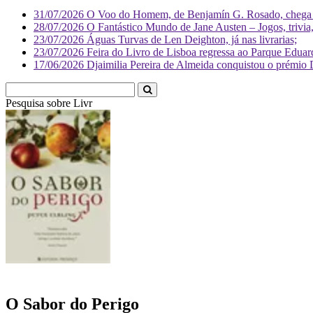
31/07/2026
O Voo do Homem, de Benjamín G. Rosado, chega às
28/07/2026
O Fantástico Mundo de Jane Austen – Jogos, trivia, 
23/07/2026
Águas Turvas de Len Deighton, já nas livrarias;
23/07/2026
Feira do Livro de Lisboa regressa ao Parque Eduar
17/06/2026
Djaimilia Pereira de Almeida conquistou o prémio 
Pesquisa sobre
Literatura
O Sabor do Perigo