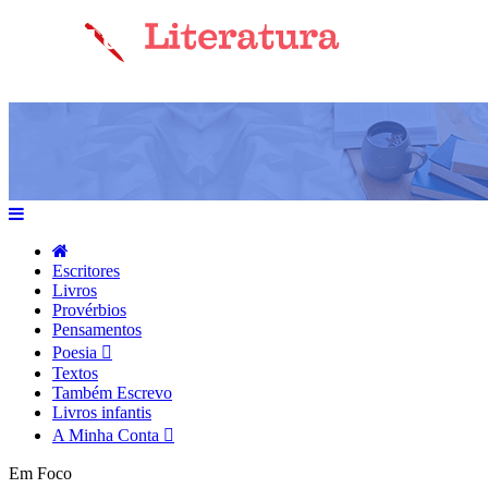
Escritores
Livros
Provérbios
Pensamentos
Poesia
Textos
Também Escrevo
Livros infantis
A Minha Conta
Em Foco