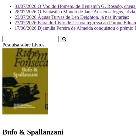
31/07/2026
O Voo do Homem, de Benjamín G. Rosado, chega às
28/07/2026
O Fantástico Mundo de Jane Austen – Jogos, trivia, 
23/07/2026
Águas Turvas de Len Deighton, já nas livrarias;
23/07/2026
Feira do Livro de Lisboa regressa ao Parque Eduar
17/06/2026
Djaimilia Pereira de Almeida conquistou o prémio 
Pesquisa sobre
Li
Bufo & Spallanzani