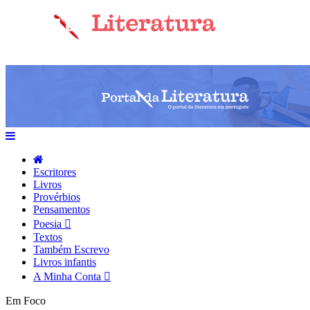
Escritores
Livros
Provérbios
Pensamentos
Poesia
Textos
Também Escrevo
Livros infantis
A Minha Conta
Em Foco