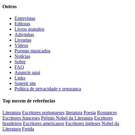
Outros
Entrevistas
Editoras
Livros gratuitos
Adivinhas
Livrarias
Vídeos
Poemas musicados
Notícias
Sobre
FAQ
Anuncie aqui
Links
Sugerir site
Política de privacidade e segurança
Top nuvem de referências
Literatura
Escritores portugueses
literatura
Poesia
Romances
Escritores franceses
Prémio Nobel da Literatura
Escritores
brasileiros
Escritores americanos
Escritores ingleses
Nobel da
Literatura
Freida