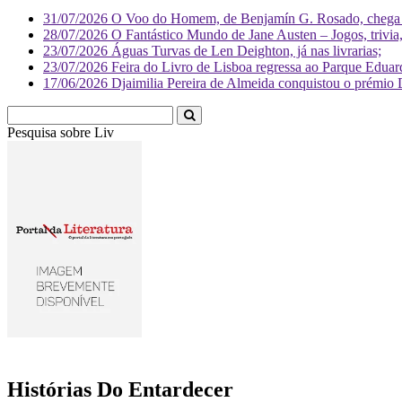
31/07/2026
O Voo do Homem, de Benjamín G. Rosado, chega às
28/07/2026
O Fantástico Mundo de Jane Austen – Jogos, trivia, 
23/07/2026
Águas Turvas de Len Deighton, já nas livrarias;
23/07/2026
Feira do Livro de Lisboa regressa ao Parque Eduar
17/06/2026
Djaimilia Pereira de Almeida conquistou o prémio 
Pesquisa sobre
Literatura
Histórias Do Entardecer