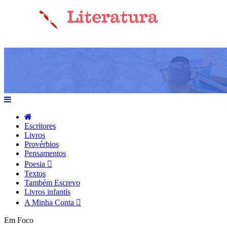
Escritores
Livros
Provérbios
Pensamentos
Poesia
Textos
Também Escrevo
Livros infantis
A Minha Conta
Em Foco