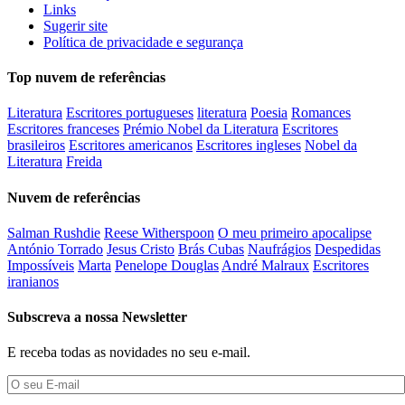
Links
Sugerir site
Política de privacidade e segurança
Top nuvem de referências
Literatura
Escritores portugueses
literatura
Poesia
Romances
Escritores franceses
Prémio Nobel da Literatura
Escritores
brasileiros
Escritores americanos
Escritores ingleses
Nobel da
Literatura
Freida
Nuvem de referências
Salman Rushdie
Reese Witherspoon
O meu primeiro apocalipse
António Torrado
Jesus Cristo
Brás Cubas
Naufrágios
Despedidas
Impossíveis
Marta
Penelope Douglas
André Malraux
Escritores
iranianos
Subscreva a nossa Newsletter
E receba todas as novidades no seu e-mail.