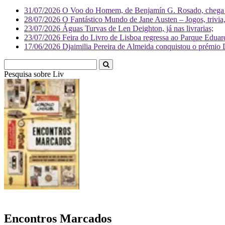
31/07/2026
O Voo do Homem, de Benjamín G. Rosado, chega às
28/07/2026
O Fantástico Mundo de Jane Austen – Jogos, trivia, 
23/07/2026
Águas Turvas de Len Deighton, já nas livrarias;
23/07/2026
Feira do Livro de Lisboa regressa ao Parque Eduar
17/06/2026
Djaimilia Pereira de Almeida conquistou o prémio 
Pesquisa sobre
Literatura
Encontros Marcados