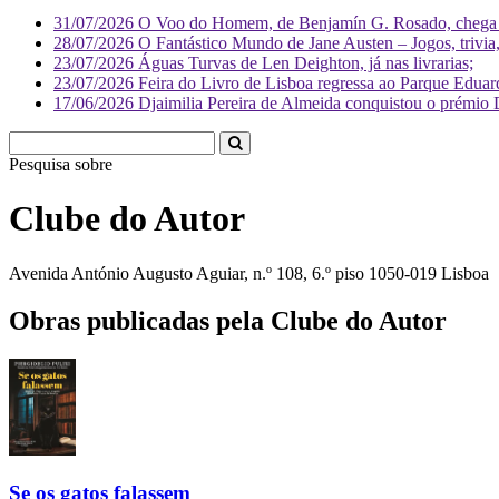
31/07/2026
O Voo do Homem, de Benjamín G. Rosado, chega às
28/07/2026
O Fantástico Mundo de Jane Austen – Jogos, trivia, 
23/07/2026
Águas Turvas de Len Deighton, já nas livrarias;
23/07/2026
Feira do Livro de Lisboa regressa ao Parque Eduar
17/06/2026
Djaimilia Pereira de Almeida conquistou o prémio 
Pesquisa sobre
Literatura
Clube do Autor
Avenida António Augusto Aguiar, n.º 108, 6.º piso 1050-019 Lisboa
Obras publicadas pela Clube do Autor
Se os gatos falassem