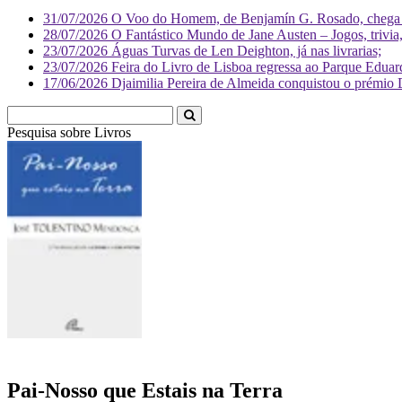
31/07/2026
O Voo do Homem, de Benjamín G. Rosado, chega às
28/07/2026
O Fantástico Mundo de Jane Austen – Jogos, trivia, 
23/07/2026
Águas Turvas de Len Deighton, já nas livrarias;
23/07/2026
Feira do Livro de Lisboa regressa ao Parque Eduar
17/06/2026
Djaimilia Pereira de Almeida conquistou o prémio 
Pesquisa sobre
Livr
Pai-Nosso que Estais na Terra