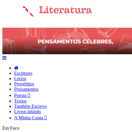
Escritores
Livros
Provérbios
Pensamentos
Poesia
Textos
Também Escrevo
Livros infantis
A Minha Conta
Em Foco