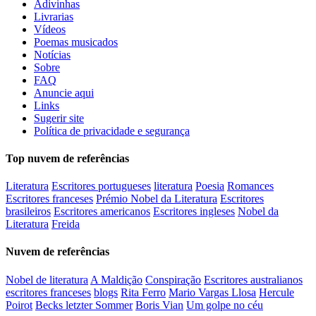
Adivinhas
Livrarias
Vídeos
Poemas musicados
Notícias
Sobre
FAQ
Anuncie aqui
Links
Sugerir site
Política de privacidade e segurança
Top nuvem de referências
Literatura
Escritores portugueses
literatura
Poesia
Romances
Escritores franceses
Prémio Nobel da Literatura
Escritores
brasileiros
Escritores americanos
Escritores ingleses
Nobel da
Literatura
Freida
Nuvem de referências
Nobel de literatura
A Maldição
Conspiração
Escritores australianos
escritores franceses
blogs
Rita Ferro
Mario Vargas Llosa
Hercule
Poirot
Becks letzter Sommer
Boris Vian
Um golpe no céu