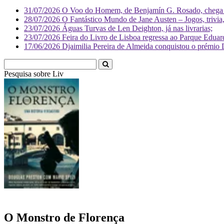
31/07/2026
O Voo do Homem, de Benjamín G. Rosado, chega às
28/07/2026
O Fantástico Mundo de Jane Austen – Jogos, trivia, 
23/07/2026
Águas Turvas de Len Deighton, já nas livrarias;
23/07/2026
Feira do Livro de Lisboa regressa ao Parque Eduar
17/06/2026
Djaimilia Pereira de Almeida conquistou o prémio 
Pesquisa sobre
Literatura
O Monstro de Florença