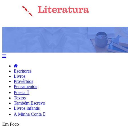
Escritores
Livros
Provérbios
Pensamentos
Poesia
Textos
Também Escrevo
Livros infantis
A Minha Conta
Em Foco