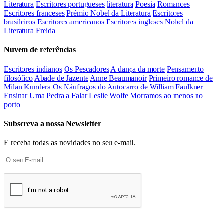
Literatura
Escritores portugueses
literatura
Poesia
Romances
Escritores franceses
Prémio Nobel da Literatura
Escritores
brasileiros
Escritores americanos
Escritores ingleses
Nobel da
Literatura
Freida
Nuvem de referências
Escritores indianos
Os Pescadores
A dança da morte
Pensamento
filosófico
Abade de Jazente
Anne Beaumanoir
Primeiro romance de
Milan Kundera
Os Náufragos do Autocarro
de William Faulkner
Ensinar Uma Pedra a Falar
Leslie Wolfe
Morramos ao menos no
porto
Subscreva a nossa Newsletter
E receba todas as novidades no seu e-mail.