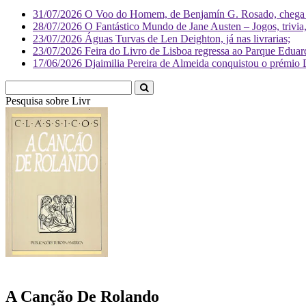
31/07/2026
O Voo do Homem, de Benjamín G. Rosado, chega às
28/07/2026
O Fantástico Mundo de Jane Austen – Jogos, trivia, 
23/07/2026
Águas Turvas de Len Deighton, já nas livrarias;
23/07/2026
Feira do Livro de Lisboa regressa ao Parque Eduar
17/06/2026
Djaimilia Pereira de Almeida conquistou o prémio 
Pesquisa sobre
Literatura
A Canção De Rolando