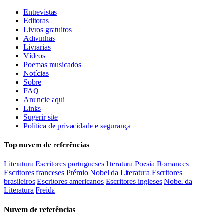
Entrevistas
Editoras
Livros gratuitos
Adivinhas
Livrarias
Vídeos
Poemas musicados
Notícias
Sobre
FAQ
Anuncie aqui
Links
Sugerir site
Política de privacidade e segurança
Top nuvem de referências
Literatura
Escritores portugueses
literatura
Poesia
Romances
Escritores franceses
Prémio Nobel da Literatura
Escritores
brasileiros
Escritores americanos
Escritores ingleses
Nobel da
Literatura
Freida
Nuvem de referências