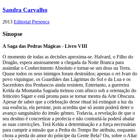
Sandra Carvalho
2013
Editorial Presença
Sinopse
A Saga das Pedras Mágicas - Livro VIII
O momento de todas as decisões aproxima-se. Halvard, o Filho do
Dragão, espera ansiosamente a chegada da Noite Branca para
assimilar o Conhecimento Absoluto e tornar-se um deus na Terra.
Quase todos os seus inimigos foram destruídos; apenas o rei Ivarr do
povo viquingue, os Guardiães das Lágrimas do Sol e da Lua e os
Sacerdotes dos Penhascos ainda resistem. Entretanto, a guerreira
Kelda da Montanha Sagrada treinou com afinco sob a orientação do
feiticeiro Sigarr e está pronta para se tornar mestra da Arte Obscura.
Apesar de saber que a celebração desse ritual irá extinguir a luz da
sua essência, ela persiste, pois acredita que só assim poderá deter o
avanço sanguinário do irmão gémeo. Todavia, a revelação de que o
seu destino é concretizar a profecia e não contrariá-la poderá abalar
as suas convicções. Terá Kelda a determinação e a força necessárias
para cumprir a missão que a Pedra do Tempo lhe atribuiu, enquanto
chora a perda do amor do príncipe da Gente Bela? Ou, sobre o Altar