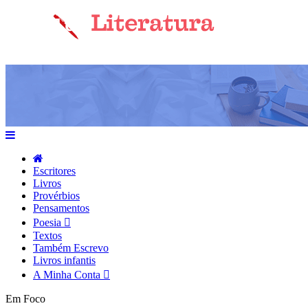
Escritores
Livros
Provérbios
Pensamentos
Poesia
Textos
Também Escrevo
Livros infantis
A Minha Conta
Em Foco