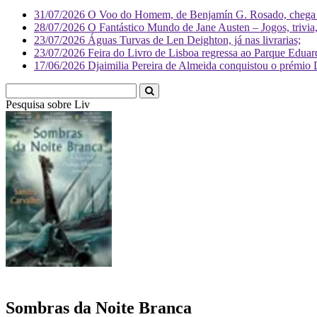
31/07/2026
O Voo do Homem, de Benjamín G. Rosado, chega às
28/07/2026
O Fantástico Mundo de Jane Austen – Jogos, trivia, 
23/07/2026
Águas Turvas de Len Deighton, já nas livrarias;
23/07/2026
Feira do Livro de Lisboa regressa ao Parque Eduar
17/06/2026
Djaimilia Pereira de Almeida conquistou o prémio 
Pesquisa sobre
Literatura
Sombras da Noite Branca