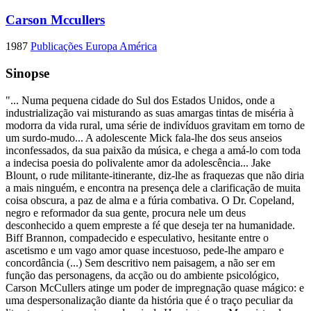
Carson Mccullers
1987
Publicações Europa América
Sinopse
"... Numa pequena cidade do Sul dos Estados Unidos, onde a
industrialização vai misturando as suas amargas tintas de miséria à
modorra da vida rural, uma série de indivíduos gravitam em torno de
um surdo-mudo... A adolescente Mick fala-lhe dos seus anseios
inconfessados, da sua paixão da música, e chega a amá-lo com toda
a indecisa poesia do polivalente amor da adolescência... Jake
Blount, o rude militante-itinerante, diz-lhe as fraquezas que não diria
a mais ninguém, e encontra na presença dele a clarificação de muita
coisa obscura, a paz de alma e a fúria combativa. O Dr. Copeland,
negro e reformador da sua gente, procura nele um deus
desconhecido a quem empreste a fé que deseja ter na humanidade.
Biff Brannon, compadecido e especulativo, hesitante entre o
ascetismo e um vago amor quase incestuoso, pede-lhe amparo e
concordância (...) Sem descritivo nem paisagem, a não ser em
função das personagens, da acção ou do ambiente psicológico,
Carson McCullers atinge um poder de impregnação quase mágico: e
uma despersonalização diante da história que é o traço peculiar da