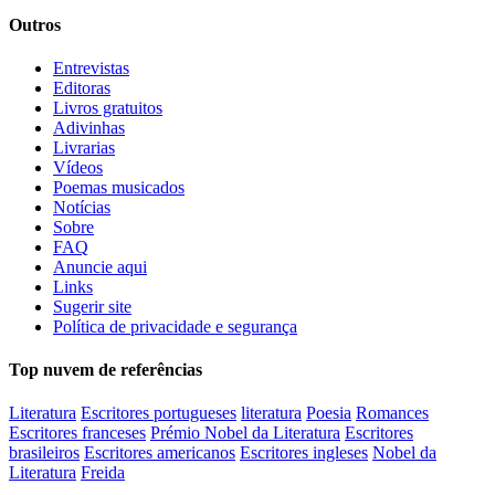
Outros
Entrevistas
Editoras
Livros gratuitos
Adivinhas
Livrarias
Vídeos
Poemas musicados
Notícias
Sobre
FAQ
Anuncie aqui
Links
Sugerir site
Política de privacidade e segurança
Top nuvem de referências
Literatura
Escritores portugueses
literatura
Poesia
Romances
Escritores franceses
Prémio Nobel da Literatura
Escritores
brasileiros
Escritores americanos
Escritores ingleses
Nobel da
Literatura
Freida