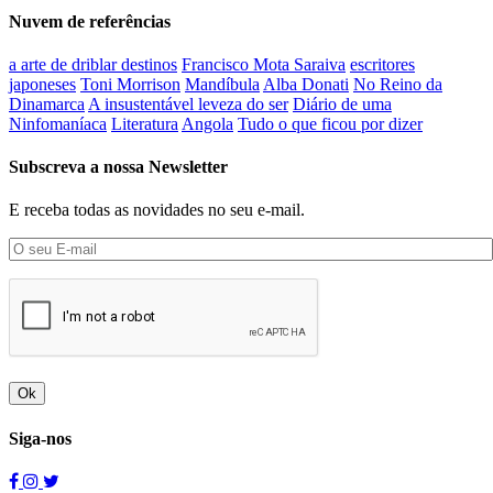
Nuvem de referências
a arte de driblar destinos
Francisco Mota Saraiva
escritores
japoneses
Toni Morrison
Mandíbula
Alba Donati
No Reino da
Dinamarca
A insustentável leveza do ser
Diário de uma
Ninfomaníaca
Literatura
Angola
Tudo o que ficou por dizer
Subscreva a nossa Newsletter
E receba todas as novidades no seu e-mail.
Ok
Siga-nos