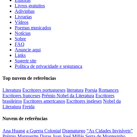
Editoras
Livros gratuitos
Adivinhas
Livrarias
Vídeos
Poemas musicados
Notícias
Sobre
FAQ
Anuncie aqui
Links
Sugerir site
Política de privacidade e segurança
Top nuvem de referências
Literatura
Escritores portugueses
literatura
Poesia
Romances
Escritores franceses
Prémio Nobel da Literatura
Escritores
brasileiros
Escritores americanos
Escritores ingleses
Nobel da
Literatura
Freida
Nuvem de referências
Ana Huang
a Guerra Colonial
Dramaturgo
“As Cidades Invisíveis”
Prémio Marguerite Duras
Juan José Millás
Serra de Montesinho