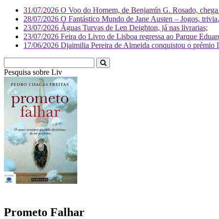
31/07/2026
O Voo do Homem, de Benjamín G. Rosado, chega às
28/07/2026
O Fantástico Mundo de Jane Austen – Jogos, trivia, 
23/07/2026
Águas Turvas de Len Deighton, já nas livrarias;
23/07/2026
Feira do Livro de Lisboa regressa ao Parque Eduar
17/06/2026
Djaimilia Pereira de Almeida conquistou o prémio 
Pesquisa sobre
Literatura
Prometo Falhar