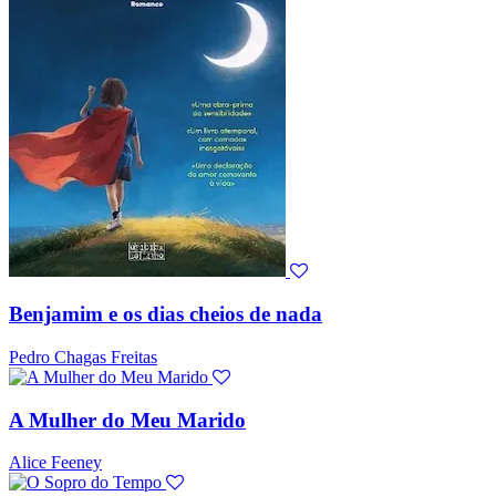
Benjamim e os dias cheios de nada
Pedro Chagas Freitas
A Mulher do Meu Marido
Alice Feeney