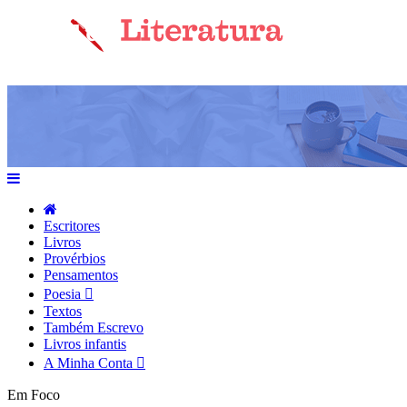
Escritores
Livros
Provérbios
Pensamentos
Poesia
Textos
Também Escrevo
Livros infantis
A Minha Conta
Em Foco