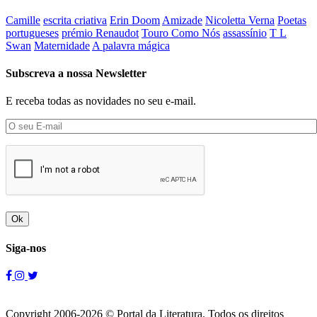
Camille
escrita criativa
Erin Doom
Amizade
Nicoletta Verna
Poetas
portugueses
prémio Renaudot
Touro Como Nós
assassínio
T L
Swan
Maternidade
A palavra mágica
Subscreva a nossa Newsletter
E receba todas as novidades no seu e-mail.
Ok
Siga-nos
Copyright 2006-2026 © Portal da Literatura. Todos os direitos