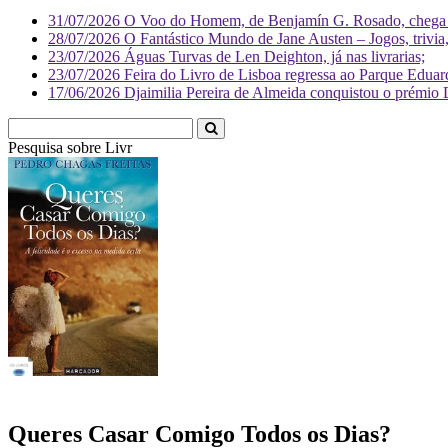
31/07/2026
O Voo do Homem, de Benjamín G. Rosado, chega às
28/07/2026
O Fantástico Mundo de Jane Austen – Jogos, trivia, 
23/07/2026
Águas Turvas de Len Deighton, já nas livrarias;
23/07/2026
Feira do Livro de Lisboa regressa ao Parque Eduar
17/06/2026
Djaimilia Pereira de Almeida conquistou o prémio 
Pesquisa sobre
Literatura
Queres Casar Comigo Todos os Dias?