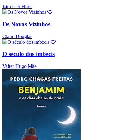
Jørn Lier Horst
Os Novos Vizinhos
Claire Douglas
O século dos imbecis
Valter Hugo Mãe