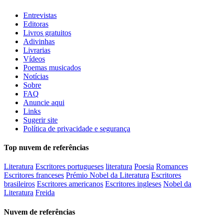
Entrevistas
Editoras
Livros gratuitos
Adivinhas
Livrarias
Vídeos
Poemas musicados
Notícias
Sobre
FAQ
Anuncie aqui
Links
Sugerir site
Política de privacidade e segurança
Top nuvem de referências
Literatura
Escritores portugueses
literatura
Poesia
Romances
Escritores franceses
Prémio Nobel da Literatura
Escritores
brasileiros
Escritores americanos
Escritores ingleses
Nobel da
Literatura
Freida
Nuvem de referências