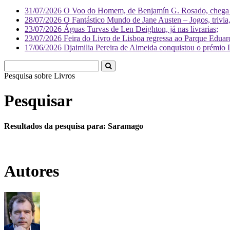
31/07/2026
O Voo do Homem, de Benjamín G. Rosado, chega às
28/07/2026
O Fantástico Mundo de Jane Austen – Jogos, trivia, 
23/07/2026
Águas Turvas de Len Deighton, já nas livrarias;
23/07/2026
Feira do Livro de Lisboa regressa ao Parque Eduar
17/06/2026
Djaimilia Pereira de Almeida conquistou o prémio 
Pesquisa sobre
Livr
Pesquisar
Resultados da pesquisa para: Saramago
Autores