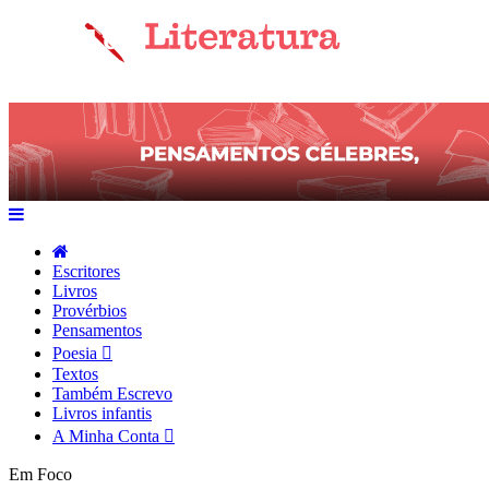
Escritores
Livros
Provérbios
Pensamentos
Poesia
Textos
Também Escrevo
Livros infantis
A Minha Conta
Em Foco