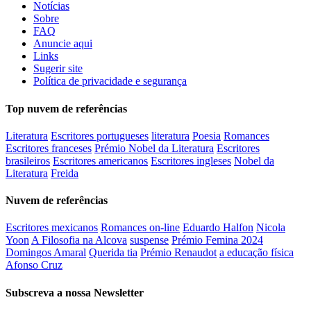
Notícias
Sobre
FAQ
Anuncie aqui
Links
Sugerir site
Política de privacidade e segurança
Top nuvem de referências
Literatura
Escritores portugueses
literatura
Poesia
Romances
Escritores franceses
Prémio Nobel da Literatura
Escritores
brasileiros
Escritores americanos
Escritores ingleses
Nobel da
Literatura
Freida
Nuvem de referências
Escritores mexicanos
Romances on-line
Eduardo Halfon
Nicola
Yoon
A Filosofia na Alcova
suspense
Prémio Femina 2024
Domingos Amaral
Querida tia
Prémio Renaudot
a educação física
Afonso Cruz
Subscreva a nossa Newsletter