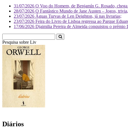
31/07/2026
O Voo do Homem, de Benjamín G. Rosado, chega às
28/07/2026
O Fantástico Mundo de Jane Austen – Jogos, trivia, 
23/07/2026
Águas Turvas de Len Deighton, já nas livrarias;
23/07/2026
Feira do Livro de Lisboa regressa ao Parque Eduar
17/06/2026
Djaimilia Pereira de Almeida conquistou o prémio 
Pesquisa sobre
Literatura
Diários