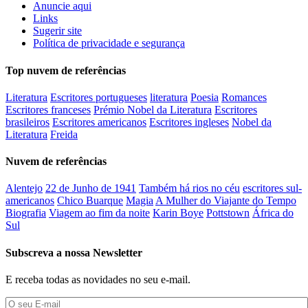
Anuncie aqui
Links
Sugerir site
Política de privacidade e segurança
Top nuvem de referências
Literatura
Escritores portugueses
literatura
Poesia
Romances
Escritores franceses
Prémio Nobel da Literatura
Escritores
brasileiros
Escritores americanos
Escritores ingleses
Nobel da
Literatura
Freida
Nuvem de referências
Alentejo
22 de Junho de 1941
Também há rios no céu
escritores sul-
americanos
Chico Buarque
Magia
A Mulher do Viajante do Tempo
Biografia
Viagem ao fim da noite
Karin Boye
Pottstown
África do
Sul
Subscreva a nossa Newsletter
E receba todas as novidades no seu e-mail.