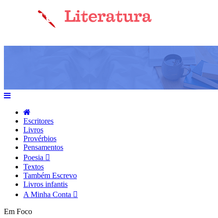
Escritores
Livros
Provérbios
Pensamentos
Poesia
Textos
Também Escrevo
Livros infantis
A Minha Conta
Em Foco