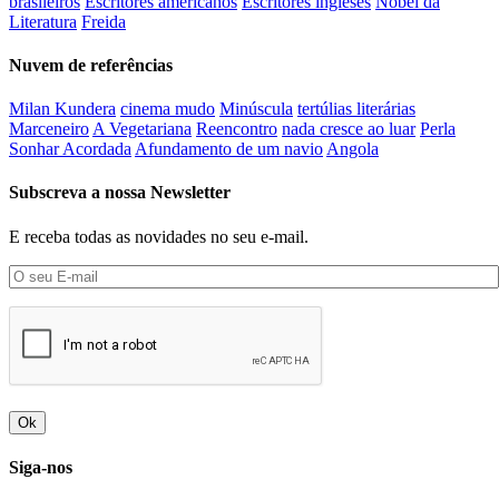
brasileiros
Escritores americanos
Escritores ingleses
Nobel da
Literatura
Freida
Nuvem de referências
Milan Kundera
cinema mudo
Minúscula
tertúlias literárias
Marceneiro
A Vegetariana
Reencontro
nada cresce ao luar
Perla
Sonhar Acordada
Afundamento de um navio
Angola
Subscreva a nossa Newsletter
E receba todas as novidades no seu e-mail.
Ok
Siga-nos