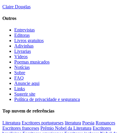
Claire Douglas
Outros
Entrevistas
Editoras
Livros gratuitos
Adivinhas
Livrarias
Vídeos
Poemas musicados
Notícias
Sobre
FAQ
Anuncie aqui
Links
Sugerir site
Política de privacidade e segurança
Top nuvem de referências
Literatura
Escritores portugueses
literatura
Poesia
Romances
Escritores franceses
Prémio Nobel da Literatura
Escritores