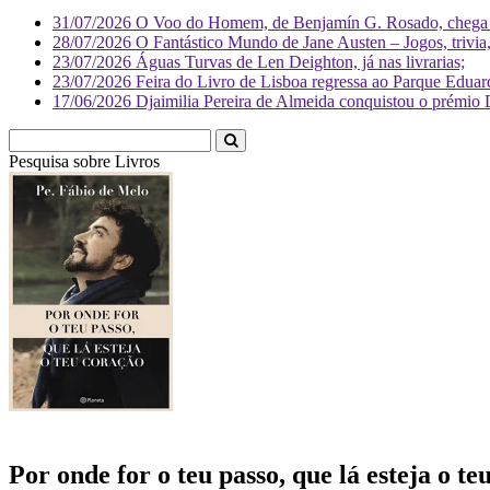
31/07/2026
O Voo do Homem, de Benjamín G. Rosado, chega às
28/07/2026
O Fantástico Mundo de Jane Austen – Jogos, trivia, 
23/07/2026
Águas Turvas de Len Deighton, já nas livrarias;
23/07/2026
Feira do Livro de Lisboa regressa ao Parque Eduar
17/06/2026
Djaimilia Pereira de Almeida conquistou o prémio 
Pesquisa sobre
Li
Por onde for o teu passo, que lá esteja o te