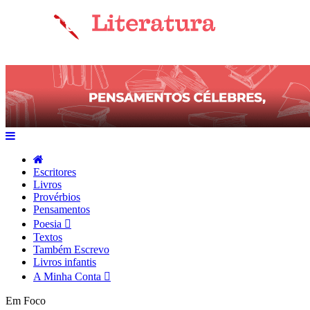
Escritores
Livros
Provérbios
Pensamentos
Poesia
Textos
Também Escrevo
Livros infantis
A Minha Conta
Em Foco