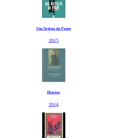
Um Artista da Fome
2015
Diários
2014