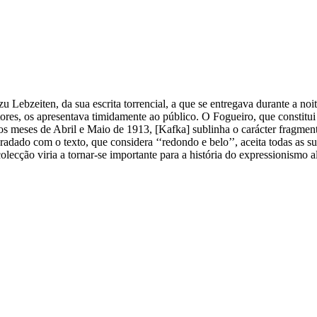
bzeiten, da sua escrita torrencial, a que se entregava durante a noit
ditores, os apresentava timidamente ao público. O Fogueiro, que consti
dos meses de Abril e Maio de 1913, [Kafka] sublinha o carácter fragmentá
radado com o texto, que considera ‘‘redondo e belo’’, aceita todas as
colecção viria a tornar-se importante para a história do expressionismo 