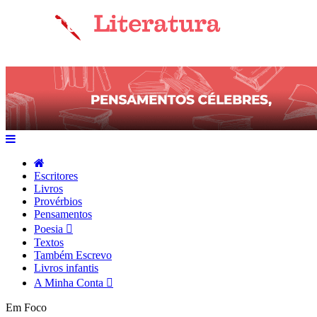
Escritores
Livros
Provérbios
Pensamentos
Poesia
Textos
Também Escrevo
Livros infantis
A Minha Conta
Em Foco