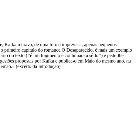
e, Kafka retirava, de uma forma imprevista, apenas pequenos
tui o primeiro capítulo do romance O Desaparecido, é mais um exemplo
rio do texto (‘‘é um fragmento e continuará a sê-lo’’) e pede-lhe
 sugestões propostas por Kafka e publica-o em Maio do mesmo ano, na
alemão.» (excerto da Introdução)