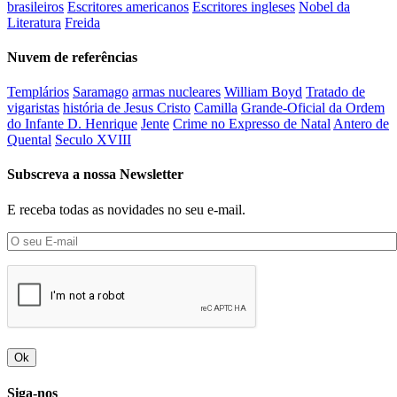
brasileiros
Escritores americanos
Escritores ingleses
Nobel da
Literatura
Freida
Nuvem de referências
Templários
Saramago
armas nucleares
William Boyd
Tratado de
vigaristas
história de Jesus Cristo
Camilla
Grande-Oficial da Ordem
do Infante D. Henrique
Jente
Crime no Expresso de Natal
Antero de
Quental
Seculo XVIII
Subscreva a nossa Newsletter
E receba todas as novidades no seu e-mail.
Ok
Siga-nos