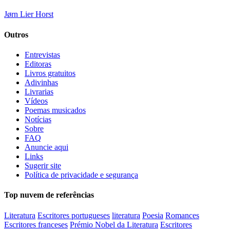
Jørn Lier Horst
Outros
Entrevistas
Editoras
Livros gratuitos
Adivinhas
Livrarias
Vídeos
Poemas musicados
Notícias
Sobre
FAQ
Anuncie aqui
Links
Sugerir site
Política de privacidade e segurança
Top nuvem de referências
Literatura
Escritores portugueses
literatura
Poesia
Romances
Escritores franceses
Prémio Nobel da Literatura
Escritores