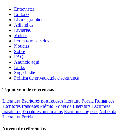
Entrevistas
Editoras
Livros gratuitos
Adivinhas
Livrarias
Vídeos
Poemas musicados
Notícias
Sobre
FAQ
Anuncie aqui
Links
Sugerir site
Política de privacidade e segurança
Top nuvem de referências
Literatura
Escritores portugueses
literatura
Poesia
Romances
Escritores franceses
Prémio Nobel da Literatura
Escritores
brasileiros
Escritores americanos
Escritores ingleses
Nobel da
Literatura
Freida
Nuvem de referências