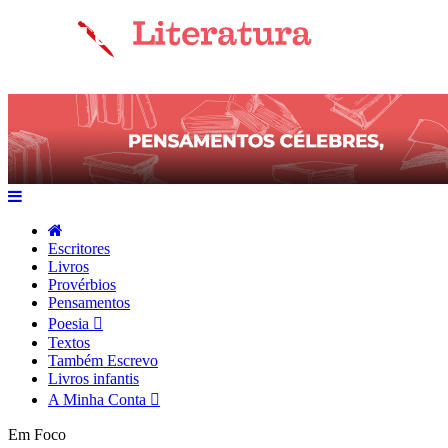
Escritores
Livros
Provérbios
Pensamentos
Poesia
Textos
Também Escrevo
Livros infantis
A Minha Conta
Em Foco