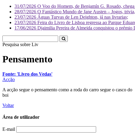
31/07/2026
O Voo do Homem, de Benjamín G. Rosado, chega às
28/07/2026
O Fantástico Mundo de Jane Austen – Jogos, trivia, 
23/07/2026
Águas Turvas de Len Deighton, já nas livrarias;
23/07/2026
Feira do Livro de Lisboa regressa ao Parque Eduar
17/06/2026
Djaimilia Pereira de Almeida conquistou o prémio 
Pesquisa sobre
Literatura
Pensamento
Fonte: 'Livro dos Vedas'
Acção
A acção segue o pensamento como a roda do carro segue o casco do
boi
Voltar
Área de utilizador
E-mail