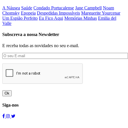
A Náusea
Saúde
Condado Portucalense
Jane Campbell
Noam
Chomsky
Epopeia
Despedidas Impossíveis
Marguerite Yourcenar
Um Espião Perfeito
Eu Fico Aqui
Memórias Minhas
Emilia del
Valle
Subscreva a nossa Newsletter
E receba todas as novidades no seu e-mail.
Ok
Siga-nos