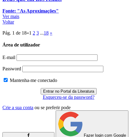
Fonte: "As Aproximações"
Ver mais
Voltar
Pág. 1 de 18
«
1
2
3
...
18
»
Área de utilizador
E-mail
Password
Mantenha-me conectado
Esqueceu-se da password?
Crie a sua conta
ou se preferir pode
Fazer login com Google