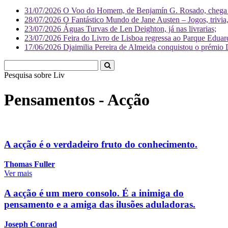
31/07/2026
O Voo do Homem, de Benjamín G. Rosado, chega às
28/07/2026
O Fantástico Mundo de Jane Austen – Jogos, trivia, 
23/07/2026
Águas Turvas de Len Deighton, já nas livrarias;
23/07/2026
Feira do Livro de Lisboa regressa ao Parque Eduar
17/06/2026
Djaimilia Pereira de Almeida conquistou o prémio 
Pesquisa sobre
Literatura
Pensamentos - Acção
A acção é o verdadeiro fruto do conhecimento.
Thomas Fuller
Ver mais
A acção é um mero consolo. É a inimiga do
pensamento e a amiga das ilusões aduladoras.
Joseph Conrad