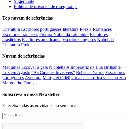
Sugerir site
Política de privacidade e segurança
Top nuvem de referências
Literatura
Escritores portugueses
literatura
Poesia
Romances
Escritores franceses
Prémio Nobel da Literatura
Escritores
brasileiros
Escritores americanos
Escritores ingleses
Nobel da
Literatura
Freida
Nuvem de referências
Maquinas
Escovar a gata
Nicoletta
A Imperatriz da Lua Brilhante
Luz em Agosto
“As Cidades Invisíveis”
Rebecca Yarros
Esscritores
portugueses
Aventura
Margaret Odell
Uma catastrófica visita ao zoo
Marguerite Duras
Subscreva a nossa Newsletter
E receba todas as novidades no seu e-mail.