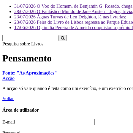
31/07/2026
O Voo do Homem, de Benjamín G. Rosado, chega às
28/07/2026
O Fantástico Mundo de Jane Austen – Jogos, trivia, 
23/07/2026
Águas Turvas de Len Deighton, já nas livrarias;
23/07/2026
Feira do Livro de Lisboa regressa ao Parque Eduar
17/06/2026
Djaimilia Pereira de Almeida conquistou o prémio 
Pesquisa sobre
Literatura
Pensamento
Fonte: "As Aproximações"
Acção
A acção só vale quando é feita como um exercício, e um exercício co
Voltar
Área de utilizador
E-mail
Password