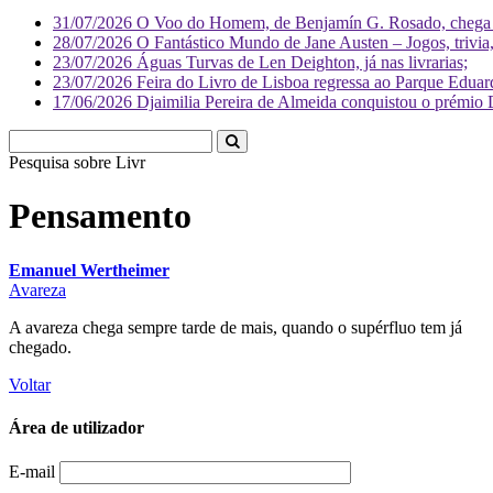
31/07/2026
O Voo do Homem, de Benjamín G. Rosado, chega às
28/07/2026
O Fantástico Mundo de Jane Austen – Jogos, trivia, 
23/07/2026
Águas Turvas de Len Deighton, já nas livrarias;
23/07/2026
Feira do Livro de Lisboa regressa ao Parque Eduar
17/06/2026
Djaimilia Pereira de Almeida conquistou o prémio 
Pesquisa sobre
Literatura
Pensamento
Emanuel Wertheimer
Avareza
A avareza chega sempre tarde de mais, quando o supérfluo tem já
chegado.
Voltar
Área de utilizador
E-mail