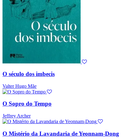
O século dos imbecis
Valter Hugo Mãe
O Sopro do Tempo
Jeffrey Archer
O Mistério da Lavandaria de Yeonnam-Dong