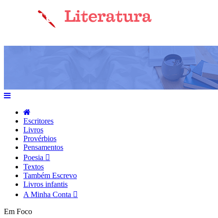
Escritores
Livros
Provérbios
Pensamentos
Poesia
Textos
Também Escrevo
Livros infantis
A Minha Conta
Em Foco