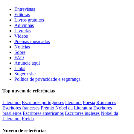
Entrevistas
Editoras
Livros gratuitos
Adivinhas
Livrarias
Vídeos
Poemas musicados
Notícias
Sobre
FAQ
Anuncie aqui
Links
Sugerir site
Política de privacidade e segurança
Top nuvem de referências
Literatura
Escritores portugueses
literatura
Poesia
Romances
Escritores franceses
Prémio Nobel da Literatura
Escritores
brasileiros
Escritores americanos
Escritores ingleses
Nobel da
Literatura
Freida
Nuvem de referências