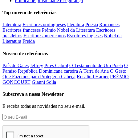
Política de privacidade e segurança
Top nuvem de referências
Literatura
Escritores portugueses
literatura
Poesia
Romances
Escritores franceses
Prémio Nobel da Literatura
Escritores
brasileiros
Escritores americanos
Escritores ingleses
Nobel da
Literatura
Freida
Nuvem de referências
País de Gales
Jeffrey
Pires Cabral
O Testamento de Um Poeta
O
Paraíso
República Dominicana
carteira
A Terra de Ana
O Gesto
Que Fazemos para Proteger a Cabeça
Rosalind Harper
PRÉMIO
GONCOURT
Gianni Solla
Subscreva a nossa Newsletter
E receba todas as novidades no seu e-mail.