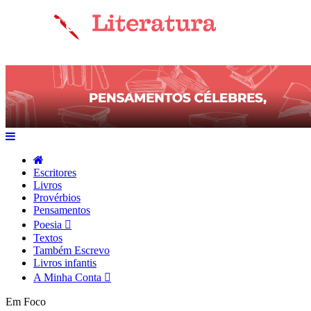
Escritores
Livros
Provérbios
Pensamentos
Poesia
Textos
Também Escrevo
Livros infantis
A Minha Conta
Em Foco