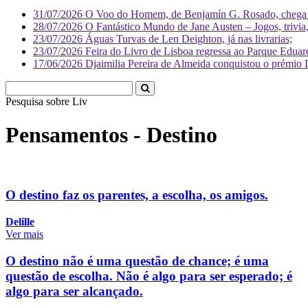
31/07/2026
O Voo do Homem, de Benjamín G. Rosado, chega às
28/07/2026
O Fantástico Mundo de Jane Austen – Jogos, trivia, 
23/07/2026
Águas Turvas de Len Deighton, já nas livrarias;
23/07/2026
Feira do Livro de Lisboa regressa ao Parque Eduar
17/06/2026
Djaimilia Pereira de Almeida conquistou o prémio 
Pesquisa sobre
Literatura
Pensamentos - Destino
O destino faz os parentes, a escolha, os amigos.
Delille
Ver mais
O destino não é uma questão de chance; é uma
questão de escolha. Não é algo para ser esperado; é
algo para ser alcançado.