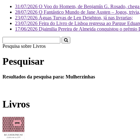
31/07/2026
O Voo do Homem, de Benjamín G. Rosado, chega às
28/07/2026
O Fantástico Mundo de Jane Austen – Jogos, trivia, 
23/07/2026
Águas Turvas de Len Deighton, já nas livrarias;
23/07/2026
Feira do Livro de Lisboa regressa ao Parque Eduar
17/06/2026
Djaimilia Pereira de Almeida conquistou o prémio 
Pesquisa sobre
Liv
Pesquisar
Resultados da pesquisa para: Mulherzinhas
Livros