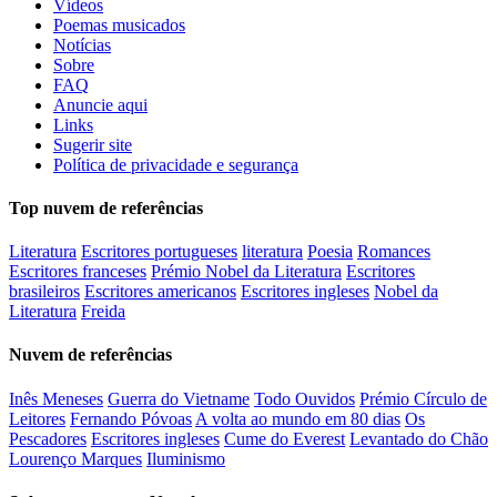
Vídeos
Poemas musicados
Notícias
Sobre
FAQ
Anuncie aqui
Links
Sugerir site
Política de privacidade e segurança
Top nuvem de referências
Literatura
Escritores portugueses
literatura
Poesia
Romances
Escritores franceses
Prémio Nobel da Literatura
Escritores
brasileiros
Escritores americanos
Escritores ingleses
Nobel da
Literatura
Freida
Nuvem de referências
Inês Meneses
Guerra do Vietname
Todo Ouvidos
Prémio Círculo de
Leitores
Fernando Póvoas
A volta ao mundo em 80 dias
Os
Pescadores
Escritores ingleses
Cume do Everest
Levantado do Chão
Lourenço Marques
Iluminismo