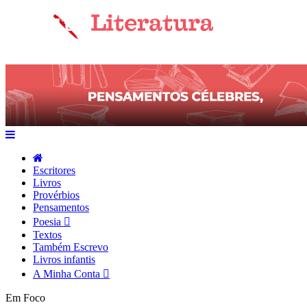
Escritores
Livros
Provérbios
Pensamentos
Poesia
Textos
Também Escrevo
Livros infantis
A Minha Conta
Em Foco