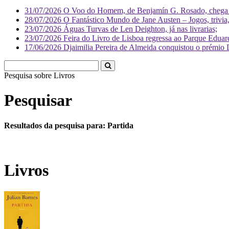
31/07/2026
O Voo do Homem, de Benjamín G. Rosado, chega às
28/07/2026
O Fantástico Mundo de Jane Austen – Jogos, trivia, 
23/07/2026
Águas Turvas de Len Deighton, já nas livrarias;
23/07/2026
Feira do Livro de Lisboa regressa ao Parque Eduar
17/06/2026
Djaimilia Pereira de Almeida conquistou o prémio 
Pesquisa sobre
L
Pesquisar
Resultados da pesquisa para: Partida
Livros