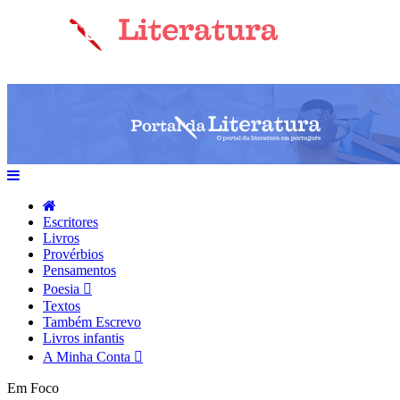
Escritores
Livros
Provérbios
Pensamentos
Poesia
Textos
Também Escrevo
Livros infantis
A Minha Conta
Em Foco