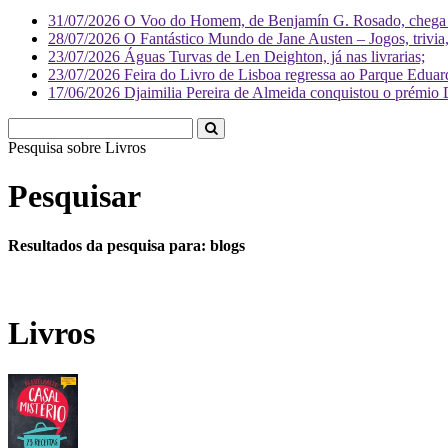
31/07/2026
O Voo do Homem, de Benjamín G. Rosado, chega às
28/07/2026
O Fantástico Mundo de Jane Austen – Jogos, trivia, 
23/07/2026
Águas Turvas de Len Deighton, já nas livrarias;
23/07/2026
Feira do Livro de Lisboa regressa ao Parque Eduar
17/06/2026
Djaimilia Pereira de Almeida conquistou o prémio 
Pesquisa sobre
Literatura
Pesquisar
Resultados da pesquisa para: blogs
Livros