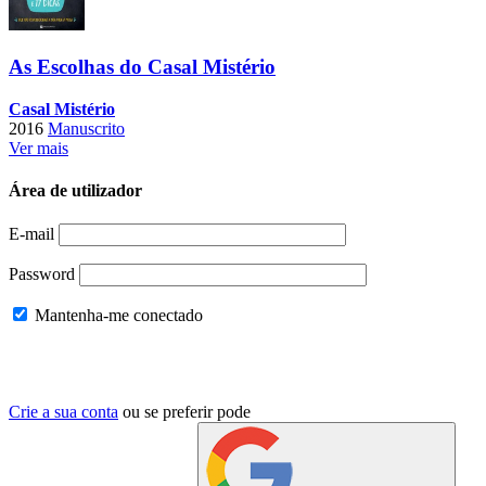
As Escolhas do Casal Mistério
Casal Mistério
2016
Manuscrito
Ver mais
Área de utilizador
E-mail
Password
Mantenha-me conectado
Crie a sua conta
ou se preferir pode