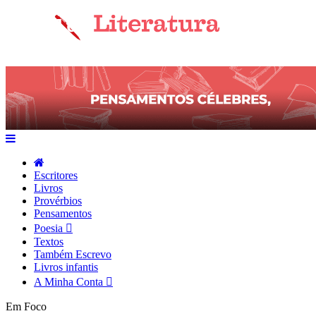
Escritores
Livros
Provérbios
Pensamentos
Poesia
Textos
Também Escrevo
Livros infantis
A Minha Conta
Em Foco