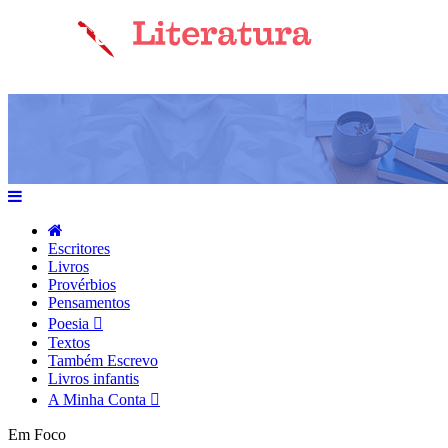
Escritores
Livros
Provérbios
Pensamentos
Poesia
Textos
Também Escrevo
Livros infantis
A Minha Conta
Em Foco