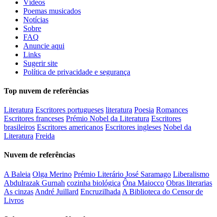
Vídeos
Poemas musicados
Notícias
Sobre
FAQ
Anuncie aqui
Links
Sugerir site
Política de privacidade e segurança
Top nuvem de referências
Literatura
Escritores portugueses
literatura
Poesia
Romances
Escritores franceses
Prémio Nobel da Literatura
Escritores
brasileiros
Escritores americanos
Escritores ingleses
Nobel da
Literatura
Freida
Nuvem de referências
A Baleia
Olga Merino
Prémio Literário José Saramago
Liberalismo
Abdulrazak Gurnah
cozinha biológica
Ôna Maiocco
Obras literarias
As cinzas
André Juillard
Encruzilhada
A Biblioteca do Censor de
Livros